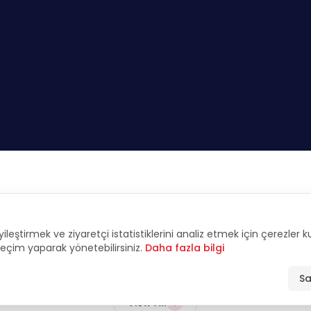
FEATURED
yileştirmek ve ziyaretçi istatistiklerini analiz etmek için çerezler 
tive Interviews & An
 seçim yaparak yönetebilirsiniz.
Daha fazla bilgi
Sa
View All