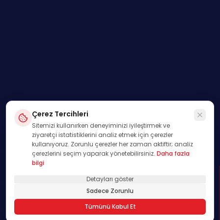
Çerez Tercihleri
Sitemizi kullanırken deneyiminizi iyileştirmek ve
ziyaretçi istatistiklerini analiz etmek için çerezler
kullanıyoruz. Zorunlu çerezler her zaman aktiftir; analiz
çerezlerini seçim yaparak yönetebilirsiniz.
Daha fazla
bilgi
Detayları göster
SWIPE
Sadece Zorunlu
01
Tümünü Kabul Et
/
00