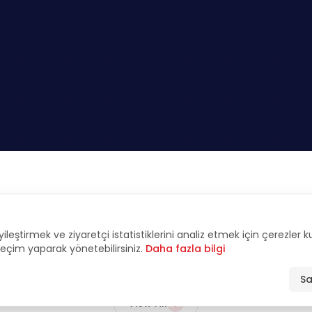
FEATURED
yileştirmek ve ziyaretçi istatistiklerini analiz etmek için çerezler 
tive Interviews & An
 seçim yaparak yönetebilirsiniz.
Daha fazla bilgi
Sa
View All