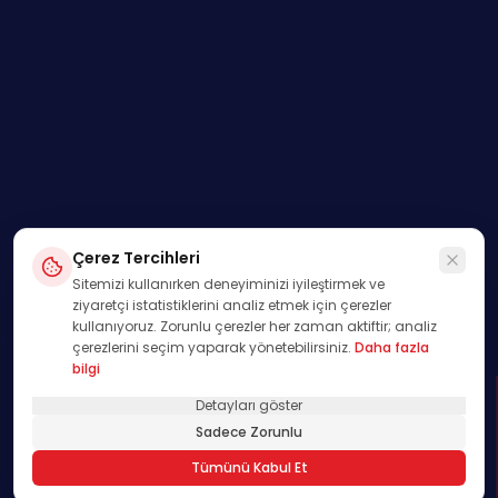
Çerez Tercihleri
Sitemizi kullanırken deneyiminizi iyileştirmek ve
ziyaretçi istatistiklerini analiz etmek için çerezler
kullanıyoruz. Zorunlu çerezler her zaman aktiftir; analiz
çerezlerini seçim yaparak yönetebilirsiniz.
Daha fazla
bilgi
Detayları göster
SWIPE
Sadece Zorunlu
01
Tümünü Kabul Et
/
00