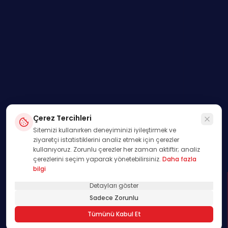
Çerez Tercihleri
Sitemizi kullanırken deneyiminizi iyileştirmek ve
ziyaretçi istatistiklerini analiz etmek için çerezler
kullanıyoruz. Zorunlu çerezler her zaman aktiftir; analiz
çerezlerini seçim yaparak yönetebilirsiniz.
Daha fazla
bilgi
Detayları göster
SWIPE
Sadece Zorunlu
01
Tümünü Kabul Et
/
00