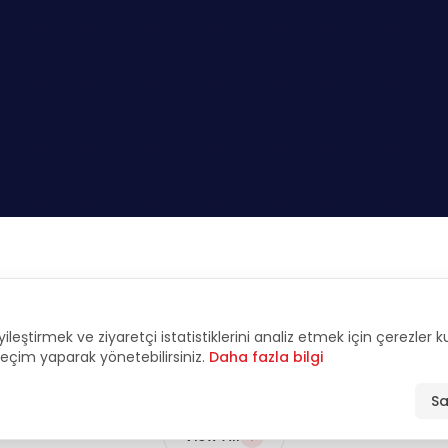
FEATURED
yileştirmek ve ziyaretçi istatistiklerini analiz etmek için çerezler 
tive Interviews & An
 seçim yaparak yönetebilirsiniz.
Daha fazla bilgi
Sa
View All