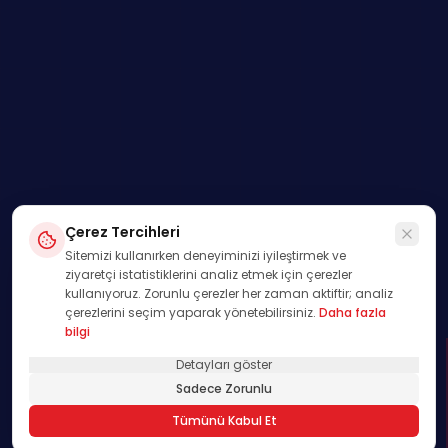
Çerez Tercihleri
Sitemizi kullanırken deneyiminizi iyileştirmek ve
ziyaretçi istatistiklerini analiz etmek için çerezler
kullanıyoruz. Zorunlu çerezler her zaman aktiftir; analiz
çerezlerini seçim yaparak yönetebilirsiniz.
Daha fazla
bilgi
Detayları göster
SWIPE
Sadece Zorunlu
01
Tümünü Kabul Et
/
00