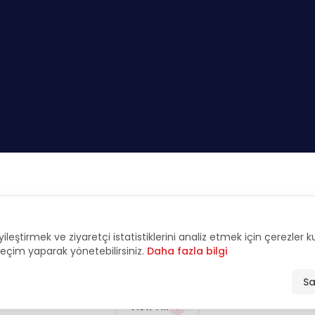
FEATURED
yileştirmek ve ziyaretçi istatistiklerini analiz etmek için çerezler 
tive Interviews & An
 seçim yaparak yönetebilirsiniz.
Daha fazla bilgi
Sa
View All