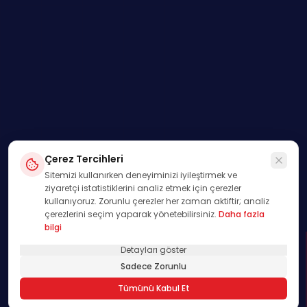
Çerez Tercihleri
Sitemizi kullanırken deneyiminizi iyileştirmek ve
ziyaretçi istatistiklerini analiz etmek için çerezler
kullanıyoruz. Zorunlu çerezler her zaman aktiftir; analiz
çerezlerini seçim yaparak yönetebilirsiniz.
Daha fazla
bilgi
Detayları göster
SWIPE
Sadece Zorunlu
01
Tümünü Kabul Et
/
00