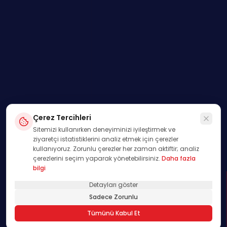
Çerez Tercihleri
Sitemizi kullanırken deneyiminizi iyileştirmek ve
ziyaretçi istatistiklerini analiz etmek için çerezler
kullanıyoruz. Zorunlu çerezler her zaman aktiftir; analiz
çerezlerini seçim yaparak yönetebilirsiniz.
Daha fazla
bilgi
Detayları göster
SWIPE
Sadece Zorunlu
01
Tümünü Kabul Et
/
00