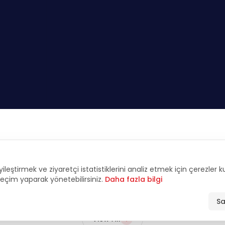
FEATURED
yileştirmek ve ziyaretçi istatistiklerini analiz etmek için çerezler 
tive Interviews & An
 seçim yaparak yönetebilirsiniz.
Daha fazla bilgi
Sa
View All