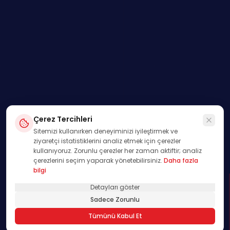
Çerez Tercihleri
Sitemizi kullanırken deneyiminizi iyileştirmek ve
ziyaretçi istatistiklerini analiz etmek için çerezler
kullanıyoruz. Zorunlu çerezler her zaman aktiftir; analiz
çerezlerini seçim yaparak yönetebilirsiniz.
Daha fazla
bilgi
Detayları göster
SWIPE
Sadece Zorunlu
01
Tümünü Kabul Et
/
00