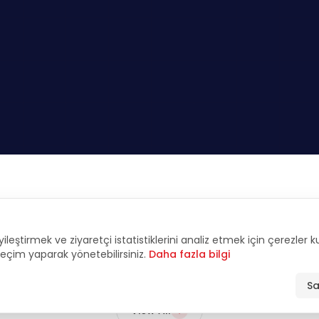
FEATURED
yileştirmek ve ziyaretçi istatistiklerini analiz etmek için çerezler 
tive Interviews & An
 seçim yaparak yönetebilirsiniz.
Daha fazla bilgi
Sa
View All