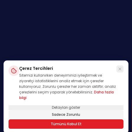
Çerez Tercihleri
Sitemizi kullanırken deneyiminizi iyileştirmek ve
ziyaretçi istatistiklerini analiz etmek için çerezler
kullanıyoruz. Zorunlu çerezler her zaman aktiftir; analiz
çerezlerini seçim yaparak yönetebilirsiniz.
Daha fazla
bilgi
Detayları göster
SWIPE
Sadece Zorunlu
01
Tümünü Kabul Et
/
00